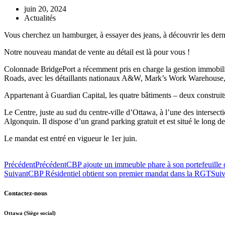
juin 20, 2024
Actualités
Vous cherchez un hamburger, à essayer des jeans, à découvrir les derni
Notre nouveau mandat de vente au détail est là pour vous !
Colonnade BridgePort a récemment pris en charge la gestion immobiliè
Roads, avec les détaillants nationaux A&W, Mark’s Work Warehouse, 
Appartenant à Guardian Capital, les quatre bâtiments – deux construits
Le Centre, juste au sud du centre-ville d’Ottawa, à l’une des intersec
Algonquin. Il dispose d’un grand parking gratuit et est situé le long 
Le mandat est entré en vigueur le 1er juin.
Précédent
Précédent
CBP ajoute un immeuble phare à son portefeuille 
Suivant
CBP Résidentiel obtient son premier mandat dans la RGT
Suiv
Contactez-nous
Ottawa (Siège social)