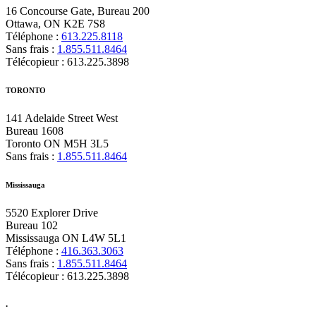
16 Concourse Gate, Bureau 200
Ottawa, ON K2E 7S8
Téléphone :
613.225.8118
Sans frais :
1.855.511.8464
Télécopieur : 613.225.3898
TORONTO
141 Adelaide Street West
Bureau 1608
Toronto ON M5H 3L5
Sans frais :
1.855.511.8464
Mississauga
5520 Explorer Drive
Bureau 102
Mississauga ON L4W 5L1
Téléphone :
416.363.3063
Sans frais :
1.855.511.8464
Télécopieur : 613.225.3898
.