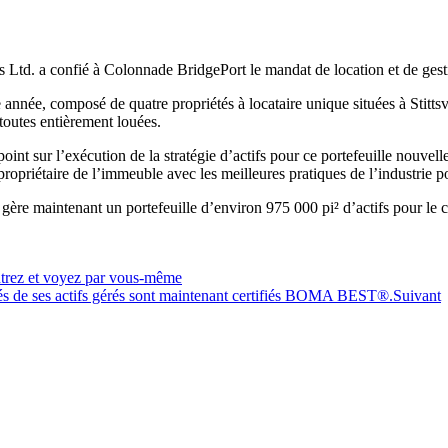
Ltd. a confié à Colonnade BridgePort le mandat de location et de gesti
ette année, composé de quatre propriétés à locataire unique situées à Stit
outes entièrement louées.
point sur l’exécution de la stratégie d’actifs pour ce portefeuille nouv
opriétaire de l’immeuble avec les meilleures pratiques de l’industrie po
ère maintenant un portefeuille d’environ 975 000 pi² d’actifs pour le 
ntrez et voyez par vous-même
és de ses actifs gérés sont maintenant certifiés BOMA BEST®.
Suivant