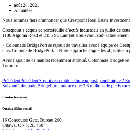
août 24, 2021
Actualités
Nous sommes fiers d’annoncer que Crestpoint Real Estate Investments 
Crestpoint a acquis ce portefeuille d’actifs industriels en juillet de c
1100 Algoma Road et 2355 St. Laurent Boulevard, sont actuellement t
« Colonnade BridgePort se réjouit de travailler avec l’équipe de Crest
chez Colonnade BridgePort. « Notre approche aligne les objectifs du pr
Avec l’ajout de ce mandat récemment attribué, Colonnade BridgePort g
Toronto.
Précédent
Précédent
À quoi ressemble le bureau post-pandémique ? E
Suivant
Colonnade BridgePort annonce que 2,6 millions de pieds carr
Contactez-nous
Ottawa (Siège social)
16 Concourse Gate, Bureau 200
Ottawa, ON K2E 7S8