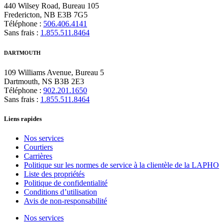
440 Wilsey Road, Bureau 105
Fredericton, NB E3B 7G5
Téléphone :
506.406.4141
Sans frais :
1.855.511.8464
DARTMOUTH
109 Williams Avenue, Bureau 5
Dartmouth, NS B3B 2E3
Téléphone :
902.201.1650
Sans frais :
1.855.511.8464
Liens rapides
Nos services
Courtiers
Carrières
Politique sur les normes de service à la clientèle de la LAPHO
Liste des propriétés
Politique de confidentialité
Conditions d’utilisation
Avis de non-responsabilité
Nos services