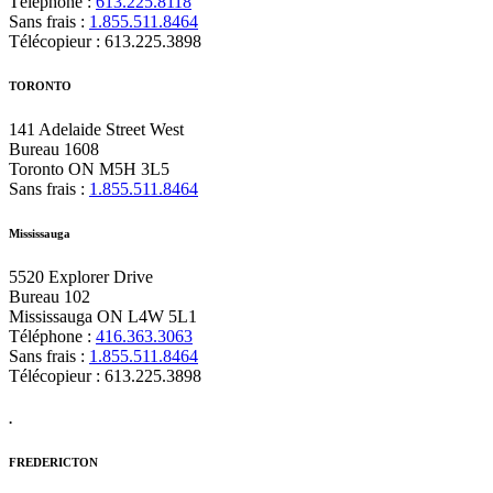
Téléphone :
613.225.8118
Sans frais :
1.855.511.8464
Télécopieur : 613.225.3898
TORONTO
141 Adelaide Street West
Bureau 1608
Toronto ON M5H 3L5
Sans frais :
1.855.511.8464
Mississauga
5520 Explorer Drive
Bureau 102
Mississauga ON L4W 5L1
Téléphone :
416.363.3063
Sans frais :
1.855.511.8464
Télécopieur : 613.225.3898
.
FREDERICTON