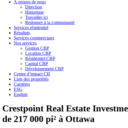
À propos de nous
Direction
Historique
Travailler ici
Redonner à la communauté
Services résidentiel
Résultats
Services commerciaux
Nos services
Gestion CBP
Location CBP
Résidentiel CBP
Capital CBP
Développement CBP
Centre d’impact CB
Liste des propriétés
Carrières
ESG
English
Crestpoint Real Estate Investme
de 217 000 pi² à Ottawa